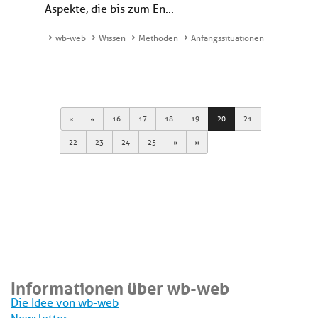
Aspekte, die bis zum En...
wb-web
Wissen
Methoden
Anfangssituationen
First
Previous
16
17
18
19
20
21
Next
Last
22
23
24
25
Informationen über wb-web
Die Idee von wb-web