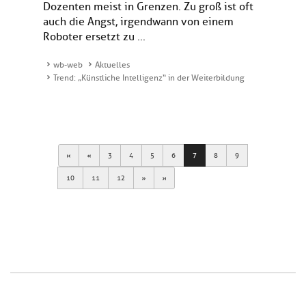
Dozenten meist in Grenzen. Zu groß ist oft
auch die Angst, irgendwann von einem
Roboter ersetzt zu ...
wb-web
Aktuelles
Trend: „Künstliche Intelligenz“ in der Weiterbildung
First
Previous
3
4
5
6
7
8
9
Next
Last
10
11
12