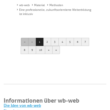
wb-web
Material
Methoden
Eine professionelle, zukunftsorientierte Weiterbildung
ist inklusiv
First
Previous
1
2
3
4
5
6
7
Next
Last
8
9
10
Informationen über wb-web
Die Idee von wb-web