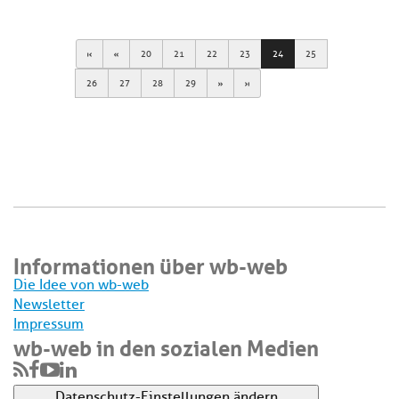
First
Previous
20
21
22
23
24
25
Next
Last
26
27
28
29
Informationen über wb-web
Die Idee von wb-web
Newsletter
Impressum
wb-web in den sozialen Medien
Datenschutz-Einstellungen ändern