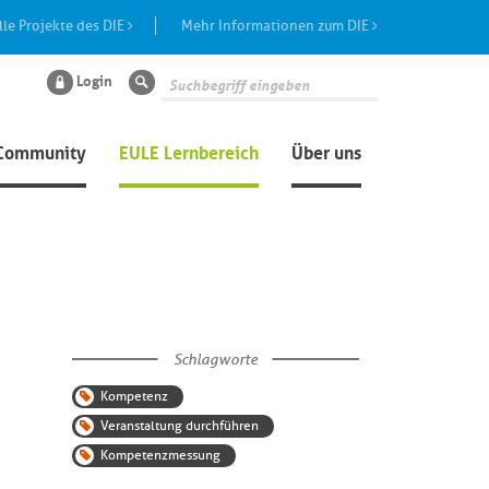
lle Projekte des DIE
Mehr Informationen zum DIE
Login
Suche
Community
EULE Lernbereich
Über uns
Schlagworte
Kompetenz
Veranstaltung durchführen
Kompetenzmessung