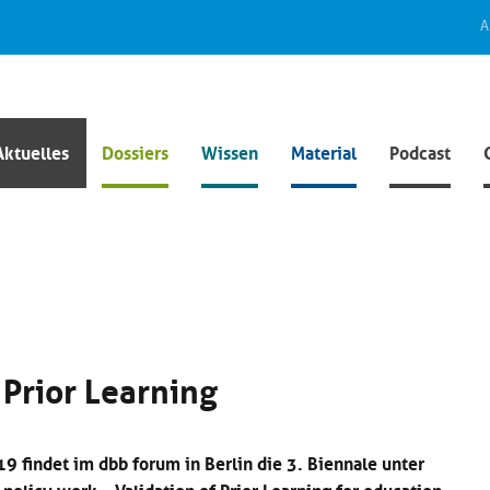
A
Aktuelles
Dossiers
Wissen
Material
Podcast
 Prior Learning
19 findet im dbb forum in Berlin die 3. Biennale unter
olicy work – Validation of Prior Learning for education