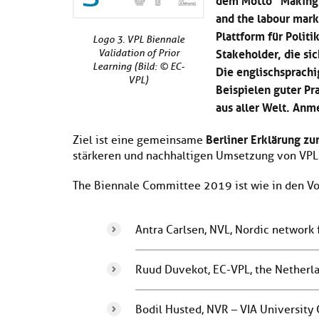
and the labour marke
Plattform für Politi
Logo 3. VPL Biennale
Stakeholder, die s
Validation of Prior
Learning (Bild: © EC-
Die englischsprachi
VPL)
Beispielen guter P
aus aller Welt. An
Berliner Erklärung z
Ziel ist eine gemeinsame
stärkeren und nachhaltigen Umsetzung von VPL
The Biennale Committee 2019 ist wie in den Vor
Antra Carlsen, NVL, Nordic network 
Ruud Duvekot, EC-VPL, the Netherl
Bodil Husted, NVR – VIA University