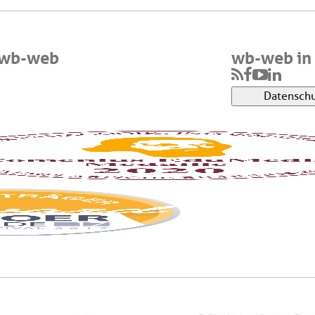
 wb-web
wb-web in 
Datenschu