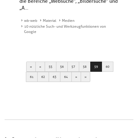
die Bereiche „Websuche“, „Bildersuche“ und
„A...
wb-web
Material
Medien
10 nützliche Such- und Werkzeugfunktionen von
Google
First
Previous
55
56
57
58
59
60
Next
Last
61
62
63
64