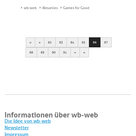
wb-web
Aktuelles
Games for Good
First
Previous
82
83
84
85
86
87
Next
Last
88
89
90
91
Informationen über wb-web
Die Idee von wb-web
Newsletter
Impressum