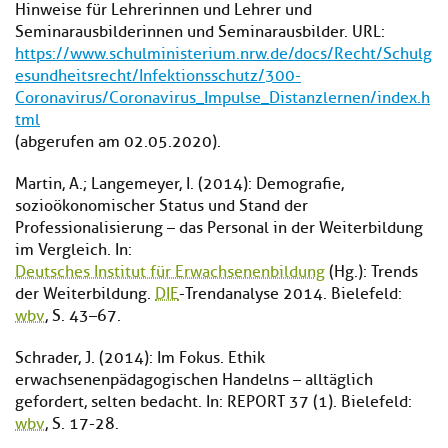
Hinweise für Lehrerinnen und Lehrer und
Seminarausbilderinnen und Seminarausbilder. URL:
https://www.schulministerium.nrw.de/docs/Recht/Schulg
esundheitsrecht/Infektionsschutz/300-
Coronavirus/Coronavirus_Impulse_Distanzlernen/index.h
tml
(abgerufen am 02.05.2020).
Martin, A.; Langemeyer, I. (2014): Demografie,
sozioökonomischer Status und Stand der
Professionalisierung – das Personal in der Weiterbildung
im Vergleich. In:
Deutsches Institut für Erwachsenenbildung
(Hg.): Trends
der Weiterbildung.
DIE
-Trendanalyse 2014. Bielefeld:
wbv
, S. 43–67.
Schrader, J. (2014): Im Fokus. Ethik
erwachsenenpädagogischen Handelns – alltäglich
gefordert, selten bedacht. In: REPORT 37 (1). Bielefeld:
wbv
, S. 17-28.