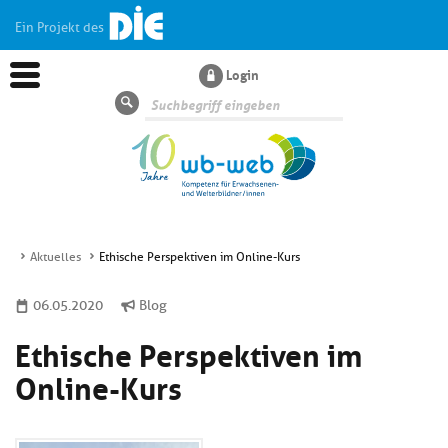
Ein Projekt des
Login
Suche
Aktuelles
Ethische Perspektiven im Online-Kurs
Aktuelles
06.05.2020
Blog
Ethische Perspektiven im
Kl
Dossiers
si
Online-Kurs
hi
Kl
Wissen
u
si
di
hi
Un