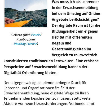
Was muss ich als Lehrender
Kl
Material
u
de
in der Erwachsenenbildung
si
di
Se
hi
bei dem Umstieg auf Online-
Un
Do
Podcast
u
de
an
Angebote berücksichtigen?
di
Se
Der digitale Raum ist für die
Un
Wi
Bildungsarbeit ein eigenes
Kl
Community
de
an
si
Klettern (Bild:
Pexels
/
Se
Habitat mit differenten
hi
Pixabay.com;
Ma
Regeln und
Kl
Pixabay License
)
EULE Lernbereich
u
an
Gesetzmäßigkeiten im
si
di
hi
Vergleich zu raum-zeitlich
Un
Kl
Über uns
u
de
konstituierten traditionellen Lernwelten. Eine ethische
si
di
Se
Perspektive auf Erwachsenenbildung kann in der
hi
Un
C
Digitalität Orientierung bieten.
u
de
an
di
Se
Un
EU
Der allgegenwärtig pandemiebedingte Druck für
de
Le
Lehrende und Organisationen im Feld der
Se
an
Erwachsenenbildung, neue digitale Wege zu Ihren
Üb
Teilnehmenden beschreiten zu müssen, stellt viele
un
Akteure vor neue Herausforderungen. Verbunden mit
an