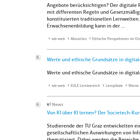
Angebote berücksichtigen? Der digitale R
mit differenten Regeln und Gesetzmäßigk
konstituierten traditionellen Lernwelten.
Erwachsenenbildung kann in der ...
wb-web
Aktuelles
Ethische Perspektiven im On
Werte und ethische Grundsätze in digita
Werte und ethische Grundsätze in digita
wb-web
EULE Lernbereich
Lernpfade
Werte 
News
Von KI über KI lernen? Der Societech-Ku
Studierende der TU Graz entwickelten ein
gesellschaftlichen Auswirkungen von Info
thematisiert. Dabei werden die Bereiche W