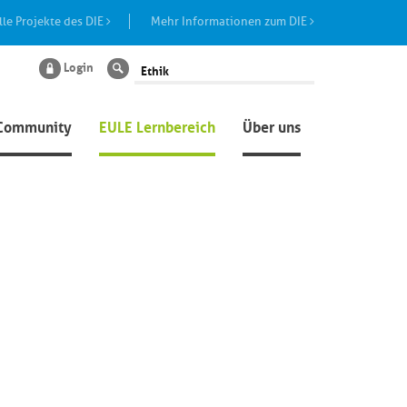
lle Projekte des DIE
Mehr Informationen zum DIE
Login
Suche
Community
EULE Lernbereich
Über uns