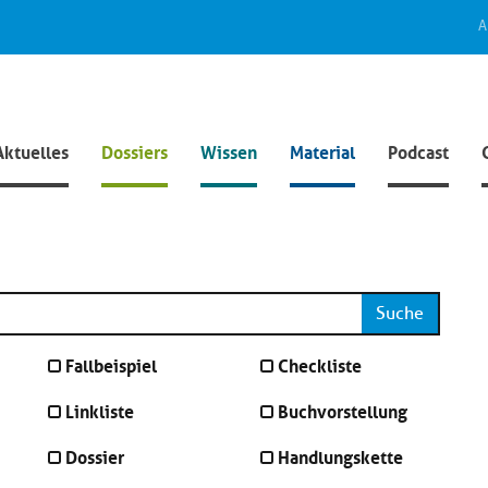
A
Aktuelles
Dossiers
Wissen
Material
Podcast
Suche
Fallbeispiel
Checkliste
Linkliste
Buchvorstellung
Dossier
Handlungskette