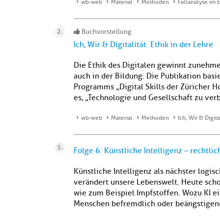
wb-web
Material
Methoden
Fallanalyse im E
Buchvorstellung
Ich, Wir & Digitalität. Ethik in der Lehre
Die Ethik des Digitalen gewinnt zunehm
auch in der Bildung. Die Publikation bas
Programms „Digital Skills der Züricher H
es, „Technologie und Gesellschaft zu ver
wb-web
Material
Methoden
Ich, Wir & Digita
Folge 6: Künstliche Intelligenz – rechtli
Künstliche Intelligenz als nächster logisc
verändert unsere Lebenswelt. Heute scho
wie zum Beispiel Impfstoffen. Wozu KI ein
Menschen befremdlich oder beängstigend w