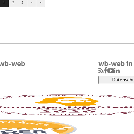
vious
Next
Last
1
2
3
 wb-web
wb-web in 
Datenschu