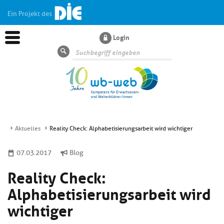
Ein Projekt des
Login
Suche
Aktuelles
Reality Check: Alphabetisierungsarbeit wird wichtiger
Aktuelles
07.03.2017
Blog
Reality Check:
Kl
Dossiers
si
Alphabetisierungsarbeit wird
hi
Kl
Wissen
u
wichtiger
si
di
hi
Un