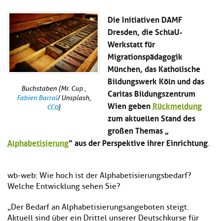
Kl
Material
u
de
si
di
Se
Die Initiativen DAMF
hi
Un
Do
Dresden, die SchlaU-
Podcast
u
de
an
Werkstatt für
di
Se
Migrationspädagogik
Un
Wi
Kl
Community
de
an
München, das Katholische
si
Se
Bildungswerk Köln und das
hi
Ma
Buchstaben (Mr. Cup ,
Caritas Bildungszentrum
Kl
EULE Lernbereich
u
an
Fabien Barral
/ Unsplash,
si
di
Wien geben
Rückmeldung
CC0
)
hi
Un
zum aktuellen Stand des
Kl
Über uns
u
de
großen Themas „
si
di
Se
hi
Alphabetisierung
“ aus der Perspektive ihrer Einrichtung
Un
C
.
u
de
an
di
Se
Un
EU
wb-web: Wie hoch ist der Alphabetisierungsbedarf?
de
Le
Welche Entwicklung sehen Sie?
Se
an
Üb
„Der Bedarf an Alphabetisierungsangeboten steigt.
un
Aktuell sind über ein Drittel unserer Deutschkurse für
an