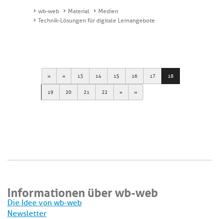
wb-web
Material
Medien
Technik-Lösungen für digitale Lernangebote
First
Previous
13
14
15
16
17
18
Next
Last
19
20
21
22
Informationen über wb-web
Die Idee von wb-web
Newsletter