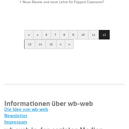
Neue Räume und neue Lehre für Flipped Classroom?
First
Previous
6
7
8
9
10
11
12
Next
Last
13
14
15
Informationen über wb-web
Die Idee von wb-web
Newsletter
Impressum