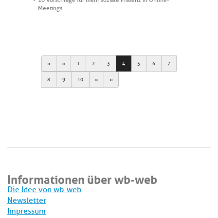
10 Vorschläge für mehr soziale Präsenz in Online-
Meetings
First
Previous
1
2
3
4
5
6
7
Next
Last
8
9
10
Informationen über wb-web
Die Idee von wb-web
Newsletter
Impressum