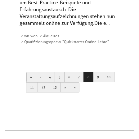
um Best-Practice-Beispiele und
Erfahrungsaustausch. Die
Veranstaltungsaufzeichnungen stehen nun
gesammelt online zur Verfügung.Die e...
wb-web
Aktuelles
Qualifizierungsspecial "Quickstarter Online-Lehre"
First
Previous
4
5
6
7
8
9
10
Next
Last
11
12
13