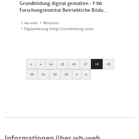
Grundbildung digital gestalten - f-bb
Forschungsinstitut Betriebliche Bildu...
wb-web
Aktuelles
Digitalisierung bringt Grundbildung voran
First
Previous
14
15
16
17
18
19
Next
Last
20
21
22
23
Informationen über wb-web