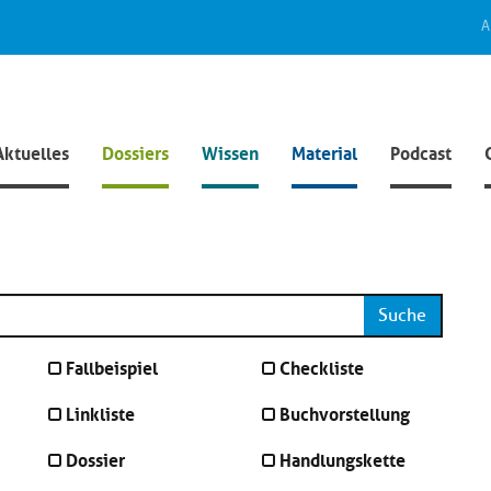
A
Aktuelles
Dossiers
Wissen
Material
Podcast
Suche
Fallbeispiel
Checkliste
Linkliste
Buchvorstellung
Dossier
Handlungskette