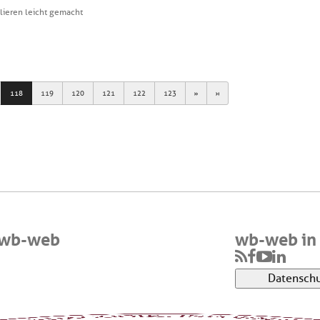
lieren leicht gemacht
Next
Last
118
119
120
121
122
123
 wb-web
wb-web in 
Datenschu