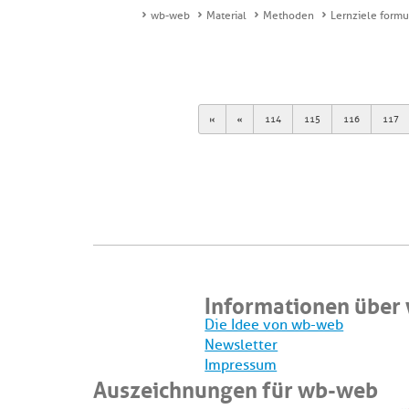
wb-web
Material
Methoden
Lernziele formu
First
Previous
114
115
116
117
Informationen über
Die Idee von wb-web
Newsletter
Impressum
Auszeichnungen für wb-web