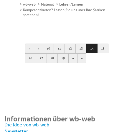
wb-web
Material
Lehren/Lernen
Kompetenzkarten? Lassen Sie uns über Ihre Stärken
sprechen!
First
Previous
10
11
12
13
14
15
Next
Last
16
17
18
19
Informationen über wb-web
Die Idee von wb-web
Newsletter