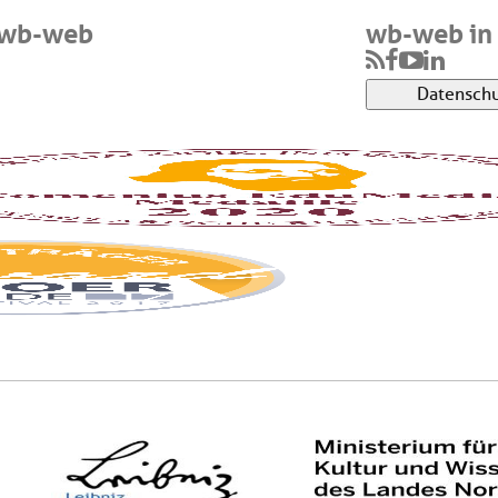
 wb-web
wb-web in 
Datenschu