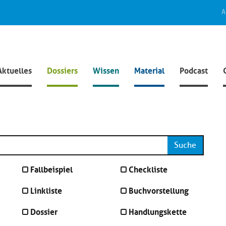
A
Aktuelles
Dossiers
Wissen
Material
Podcast
Suche
Fallbeispiel
Checkliste
Linkliste
Buchvorstellung
Dossier
Handlungskette