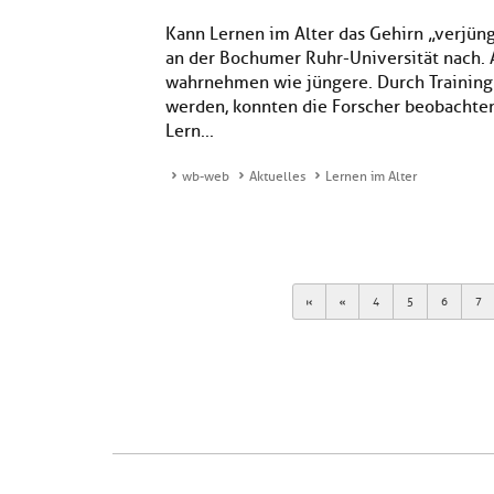
Kann Lernen im Alter das Gehirn „verjün
an der Bochumer Ruhr-Universität nach.
wahrnehmen wie jüngere. Durch Training 
werden, konnten die Forscher beobachten.
Lern...
wb-web
Aktuelles
Lernen im Alter
First
Previous
4
5
6
7