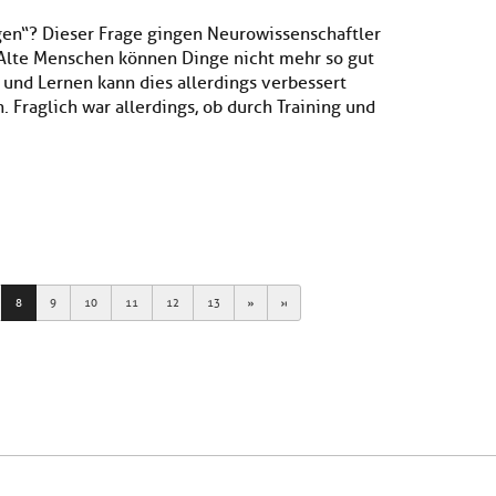
gen“? Dieser Frage gingen Neurowissenschaftler
 Alte Menschen können Dinge nicht mehr so gut
und Lernen kann dies allerdings verbessert
 Fraglich war allerdings, ob durch Training und
Next
Last
8
9
10
11
12
13