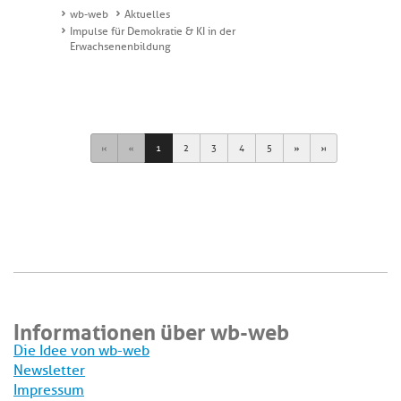
wb-web
Aktuelles
Impulse für Demokratie & KI in der
Erwachsenenbildung
First
Previous
Next
Last
1
2
3
4
5
Informationen über wb-web
Die Idee von wb-web
Newsletter
Impressum