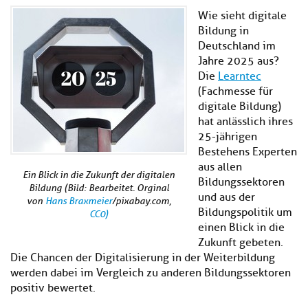
Kl
Material
u
de
Wie sieht digitale
si
di
Se
Bildung in
hi
Un
Do
Deutschland im
Podcast
u
de
an
Jahre 2025 aus?
di
Se
Un
Die
Learntec
Wi
Kl
Community
de
an
(Fachmesse für
si
Se
digitale Bildung)
hi
Ma
hat anlässlich ihres
Kl
EULE Lernbereich
u
an
25-jährigen
si
di
Bestehens Experten
hi
Un
aus allen
Kl
Über uns
u
de
Ein Blick in die Zukunft der digitalen
si
Bildungssektoren
di
Se
Bildung (Bild: Bearbeitet. Orginal
hi
Un
und aus der
C
von
Hans Braxmeier
/pixabay.com,
u
de
an
Bildungspolitik um
CC0)
di
Se
einen Blick in die
Un
EU
Zukunft gebeten.
de
Le
Die Chancen der Digitalisierung in der Weiterbildung
Se
an
werden dabei im Vergleich zu anderen Bildungssektoren
Üb
positiv bewertet.
un
an