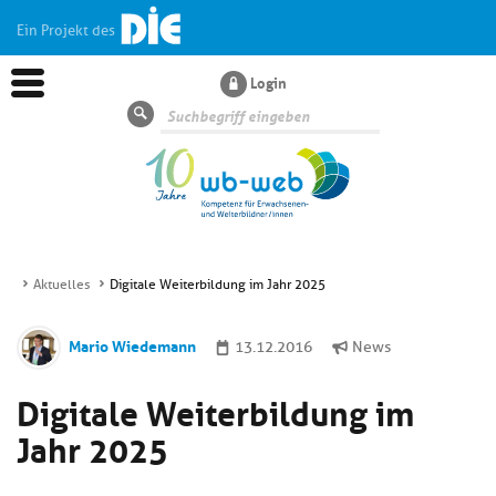
Ein Projekt des
Login
Suche
Aktuelles
Digitale Weiterbildung im Jahr 2025
Aktuelles
Mario Wiedemann
13.12.2016
News
Kl
Dossiers
Digitale Weiterbildung im
si
hi
Jahr 2025
Kl
Wissen
u
si
di
hi
Un