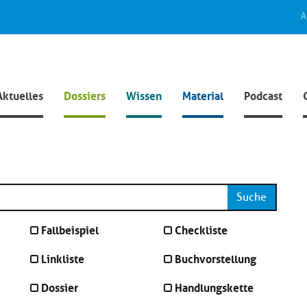
A
Aktuelles
Dossiers
Wissen
Material
Podcast
Suche
Fallbeispiel
Checkliste
Linkliste
Buchvorstellung
Dossier
Handlungskette