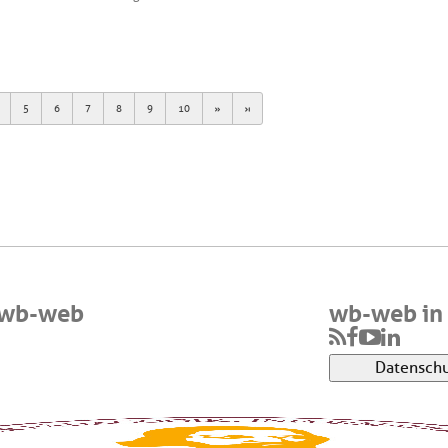
Next
Last
5
6
7
8
9
10
 wb-web
wb-web in 
Datenschu