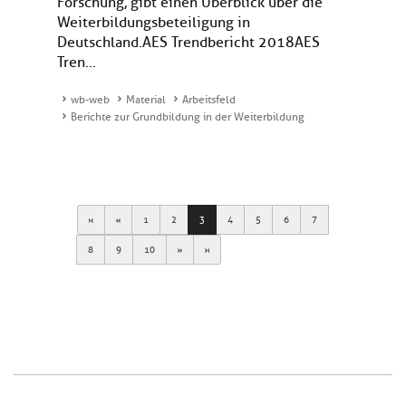
Forschung, gibt einen Überblick über die
Weiterbildungsbeteiligung in
Deutschland.AES Trendbericht 2018AES
Tren...
wb-web
Material
Arbeitsfeld
Berichte zur Grundbildung in der Weiterbildung
First
Previous
1
2
3
4
5
6
7
Next
Last
8
9
10