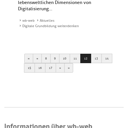
lebensweltlichen Dimensionen von
Digitalisierung...
wb-web
Aktuelles
Digitale Grundbildung weiterdenken
First
Previous
8
9
10
11
12
13
14
Next
Last
15
16
17
Informationen über wb-web