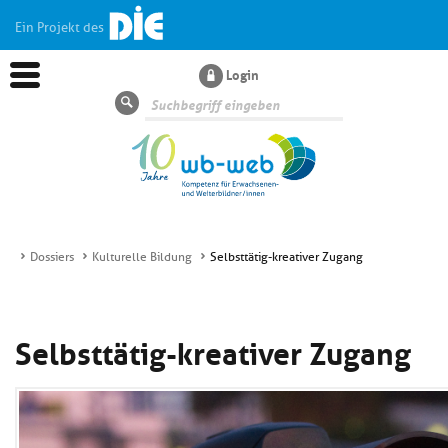
Ein Projekt des
Login
Suche
Dossiers
Kulturelle Bildung
Selbsttätig-kreativer Zugang
Aktuelles
Selbsttätig-kreativer Zugang
Dossiers
Wissen