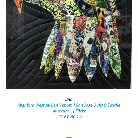
Bild:
War Bird West by Ben Venom | San Jose Quilt & Textile
Museum… | Flickr
,
CC BY-NC 2.0