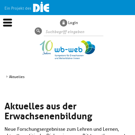
Ein Projekt des
Login
Suche
Aktuelles
Aktuelles
Aktuelles aus der
Kl
Dossiers
si
Erwachsenenbildung
hi
Kl
Wissen
u
si
di
Neue Forschungsergebnisse zum Lehren und Lernen,
hi
Un