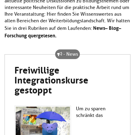
aktuelle politische Diskussionen zu Bildungsthemen oder
Kl
Material
u
de
interessante Neuheiten für die praktische Arbeit rund um
si
di
Se
Ihre Veranstaltung: Hier finden Sie Wissenswertes aus
hi
Un
Do
allen Bereichen der Weiterbildungslandschaft. Wir halten
Podcast
u
de
an
News – Blog –
di
Se
Sie in drei Rubriken auf dem Laufenden:
Un
Wi
Forschung quergelesen.
Kl
Community
de
an
si
Se
hi
Ma
- News
Kl
EULE Lernbereich
u
an
si
di
Freiwillige
hi
Un
Kl
Über uns
u
de
Integrationskurse
si
di
Se
gestoppt
hi
Un
C
u
de
an
di
Se
Un
EU
Um zu sparen
de
Le
schränkt das
Se
an
Üb
un
an