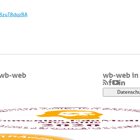
a8zuT8dqzBA
 wb-web
wb-web in 
Datenschu