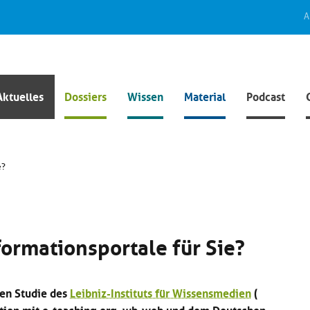
A
Aktuelles
Dossiers
Wissen
Material
Podcast
e?
ormationsportale für Sie?
len Studie des
Leibniz-Instituts für Wissensmedien
(
ation mit e-teaching.org, wb-web und dem Deutschen