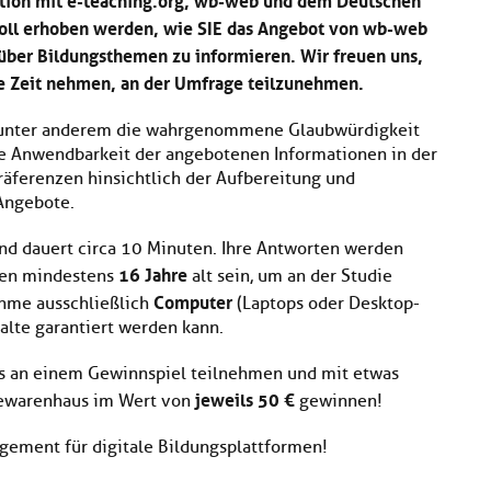
oll erhoben werden, wie SIE das Angebot von wb-web
über Bildungsthemen zu informieren. Wir freuen uns,
ie Zeit nehmen, an der Umfrage teilzunehmen.
 unter anderem die wahrgenommene Glaubwürdigkeit
ie Anwendbarkeit der angebotenen Informationen in der
Präferenzen hinsichtlich der Aufbereitung und
Angebote.
und dauert circa 10 Minuten. Ihre Antworten werden
16 Jahre
sen mindestens
alt sein, um an der Studie
Computer
ahme ausschließlich
(Laptops oder Desktop-
halte garantiert werden kann.
ss an einem Gewinnspiel teilnehmen und mit etwas
jeweils 50 €
newarenhaus im Wert von
gewinnen!
agement für digitale Bildungsplattformen!