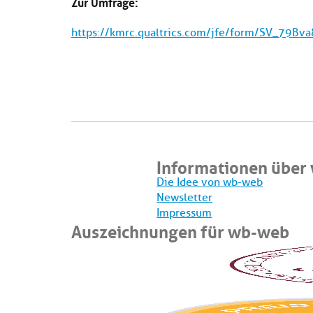
Zur Umfrage:
https://kmrc.qualtrics.com/jfe/form/SV_79Bv
Informationen über
Die Idee von wb-web
Newsletter
Impressum
Auszeichnungen für wb-web