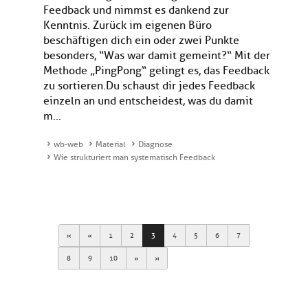
Feedback und nimmst es dankend zur
Kenntnis. Zurück im eigenen Büro
beschäftigen dich ein oder zwei Punkte
besonders, “Was war damit gemeint?“ Mit der
Methode „PingPong“ gelingt es, das Feedback
zu sortieren.Du schaust dir jedes Feedback
einzeln an und entscheidest, was du damit
m...
wb-web
Material
Diagnose
Wie strukturiert man systematisch Feedback
First
Previous
1
2
3
4
5
6
7
Next
Last
8
9
10