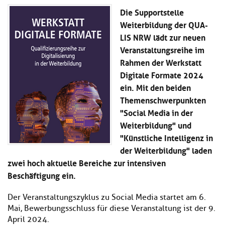
Kl
Material
u
de
Die Supportstelle
si
di
Se
Weiterbildung der QUA-
hi
Un
Do
LIS NRW lädt zur neuen
Podcast
u
de
an
di
Se
Veranstaltungsreihe im
Un
Wi
Rahmen der Werkstatt
Kl
Community
de
an
Digitale Formate 2024
si
Se
hi
ein. Mit den beiden
Ma
Kl
EULE Lernbereich
u
an
Themenschwerpunkten
si
di
"Social Media in der
hi
Un
Kl
Weiterbildung" und
Über uns
u
de
si
di
Se
"Künstliche Intelligenz in
hi
Un
C
der Weiterbildung" laden
u
de
an
zwei hoch aktuelle Bereiche zur intensiven
di
Se
Un
Beschäftigung ein.
EU
de
Le
Se
an
Der Veranstaltungszyklus zu Social Media startet am 6.
Üb
Mai, Bewerbungsschluss für diese Veranstaltung ist der 9.
un
April 2024.
an