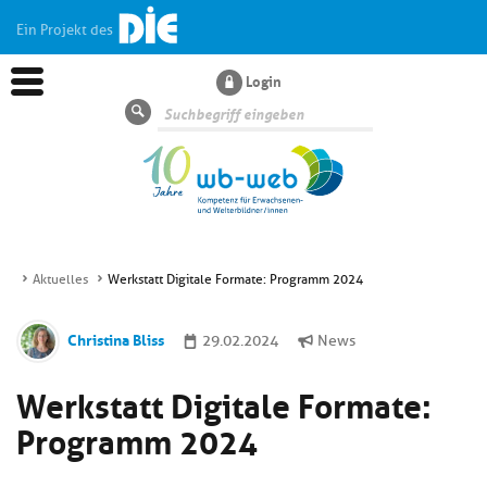
Ein Projekt des
Login
Suche
Aktuelles
Werkstatt Digitale Formate: Programm 2024
Aktuelles
Christina Bliss
29.02.2024
News
Kl
Dossiers
Werkstatt Digitale Formate:
si
hi
Programm 2024
Kl
Wissen
u
si
di
hi
Un