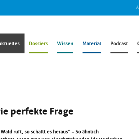
A
Aktuelles
Dossiers
Wissen
Material
Podcast
ie perfekte Frage
Wald ruft, so schallt es heraus“ – So ähnlich
hatbots, wenn man von einschränkenden ideologischen