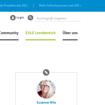
lle Projekte des DIE
Mehr Informationen zum DIE
Login
Suche
Community
EULE Lernbereich
Über uns
Susanne Witt