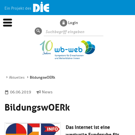
Ein Projekt des
Login
Suche
Aktuelles
BildungswOERk
Aktuelles
06.06.2019
News
BildungswOERk
Kl
Dossiers
si
hi
Kl
Wissen
u
Das Internet ist eine
si
di
hi
Un
wertvolle Fundgrube für