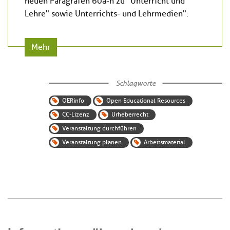
neuen Paragrafen 60a-h zu "Unterricht und
Lehre" sowie Unterrichts- und Lehrmedien".
Mehr
Schlagworte
OERinfo
Open Educational Resources
CC-Lizenz
Urheberrecht
Veranstaltung durchführen
Veranstaltung planen
Arbeitsmaterial