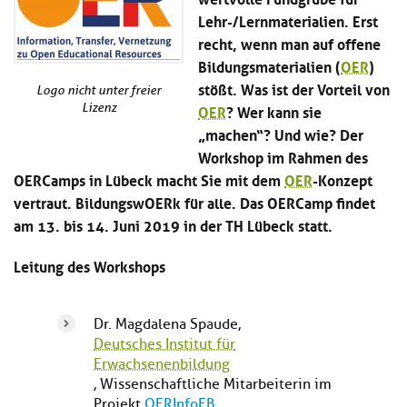
Kl
Material
u
de
Lehr-/Lernmaterialien. Erst
si
di
Se
recht, wenn man auf offene
hi
Un
Do
Bildungsmaterialien (
OER
)
Podcast
u
de
an
di
Se
stößt. Was ist der Vorteil von
Logo nicht unter freier
Un
Wi
OER
? Wer kann sie
Lizenz
Kl
Community
de
an
„machen“? Und wie? Der
si
Se
hi
Workshop im Rahmen des
Ma
Kl
EULE Lernbereich
u
an
OERCamps in Lübeck macht Sie mit dem
OER
-Konzept
si
di
vertraut. BildungswOERk für alle. Das OERCamp findet
hi
Un
am 13. bis 14. Juni 2019 in der TH Lübeck statt.
Kl
Über uns
u
de
si
di
Se
hi
Un
C
Leitung des Workshops
u
de
an
di
Se
Un
EU
Dr. Magdalena Spaude,
de
Le
Deutsches Institut für
Se
an
Erwachsenenbildung
Üb
, Wissenschaftliche Mitarbeiterin im
un
an
Projekt
OERInfoEB