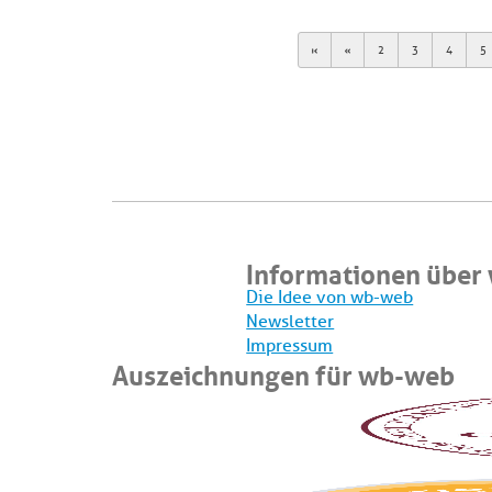
First
Previous
2
3
4
5
Informationen über
Die Idee von wb-web
Newsletter
Impressum
Auszeichnungen für wb-web