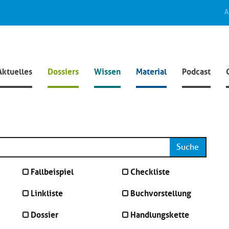
A
Aktuelles
Dossiers
Wissen
Material
Podcast
Suche
Fallbeispiel
Checkliste
Linkliste
Buchvorstellung
Dossier
Handlungskette