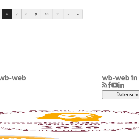
Next
Last
6
7
8
9
10
11
 wb-web
wb-web in 
Datenschu