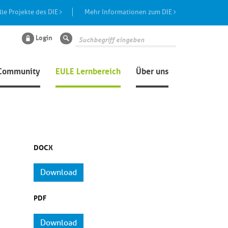
lle Projekte des DIE
Mehr Informationen zum DIE
Login
Suche
Community
EULE Lernbereich
Über uns
DOCX
Download
PDF
Download