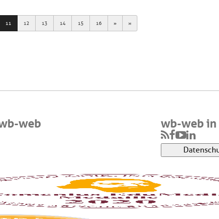
Next
Last
11
12
13
14
15
16
 wb-web
wb-web in 
Datenschu