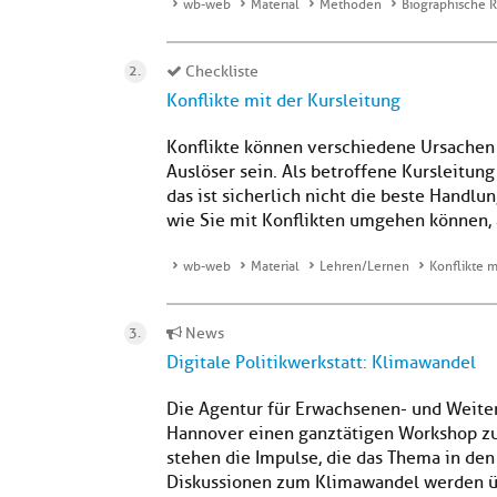
wb-web
Material
Methoden
Biographische R
Checkliste
Konflikte mit der Kursleitung
Konflikte können verschiedene Ursachen
Auslöser sein. Als betroffene Kursleitun
das ist sicherlich nicht die beste Handlu
wie Sie mit Konflikten umgehen können, an
wb-web
Material
Lehren/Lernen
Konflikte m
News
Digitale Politikwerkstatt: Klimawandel
Die Agentur für Erwachsenen- und Weite
Hannover einen ganztätigen Workshop z
stehen die Impulse, die das Thema in de
Diskussionen zum Klimawandel werden üb