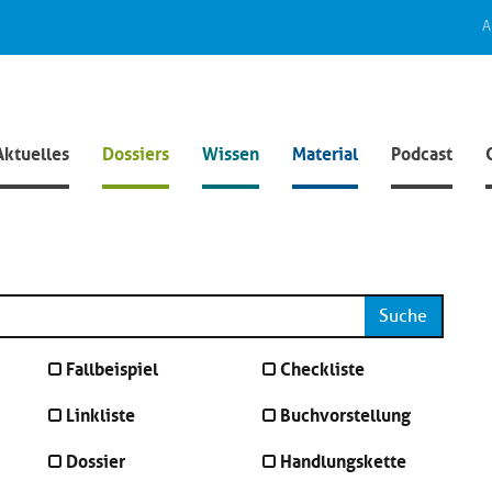
A
Aktuelles
Dossiers
Wissen
Material
Podcast
Suche
Fallbeispiel
Checkliste
Linkliste
Buchvorstellung
Dossier
Handlungskette