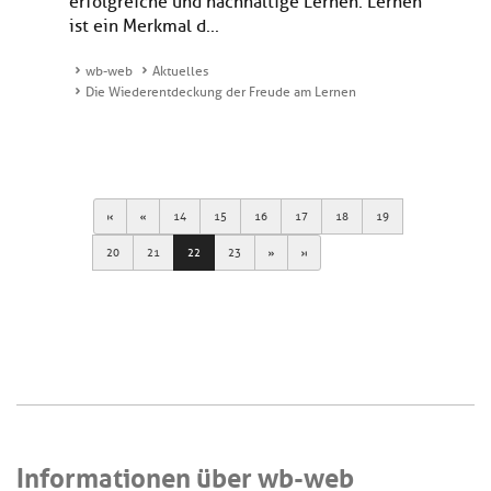
erfolgreiche und nachhaltige Lernen. Lernen
ist ein Merkmal d...
wb-web
Aktuelles
Die Wiederentdeckung der Freude am Lernen
First
Previous
14
15
16
17
18
19
Next
Last
20
21
22
23
Informationen über wb-web