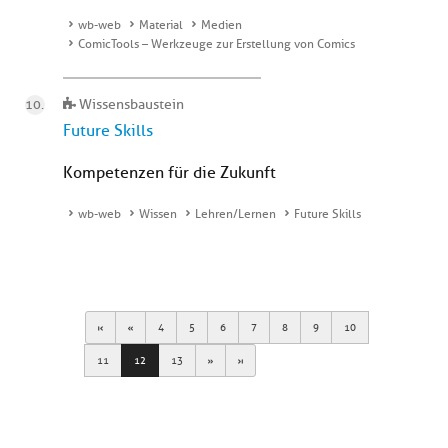
wb-web
Material
Medien
ComicTools – Werkzeuge zur Erstellung von Comics
Wissensbaustein
Future Skills
Kompetenzen für die Zukunft
wb-web
Wissen
Lehren/Lernen
Future Skills
First
Previous
4
5
6
7
8
9
10
Next
Last
11
12
13