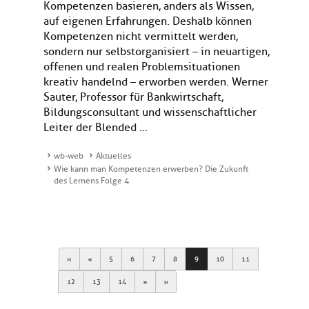
Kompetenzen basieren, anders als Wissen,
auf eigenen Erfahrungen. Deshalb können
Kompetenzen nicht vermittelt werden,
sondern nur selbstorganisiert – in neuartigen,
offenen und realen Problemsituationen
kreativ handelnd – erworben werden. Werner
Sauter, Professor für Bankwirtschaft,
Bildungsconsultant und wissenschaftlicher
Leiter der Blended ...
wb-web
Aktuelles
Wie kann man Kompetenzen erwerben? Die Zukunft
des Lernens Folge 4
First
Previous
5
6
7
8
9
10
11
Next
Last
12
13
14