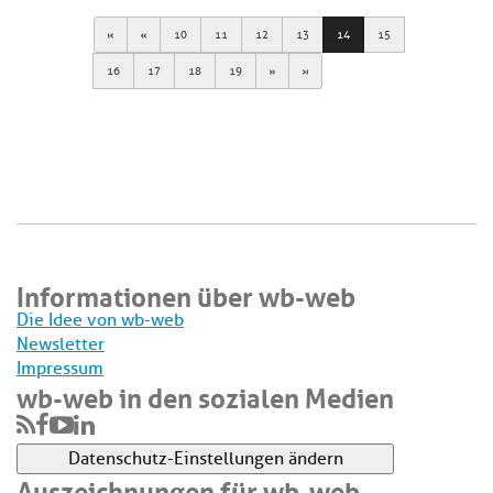
First
Previous
10
11
12
13
14
15
Next
Last
16
17
18
19
Informationen über wb-web
Die Idee von wb-web
Newsletter
Impressum
wb-web in den sozialen Medien
Datenschutz-Einstellungen ändern
Auszeichnungen für wb-web