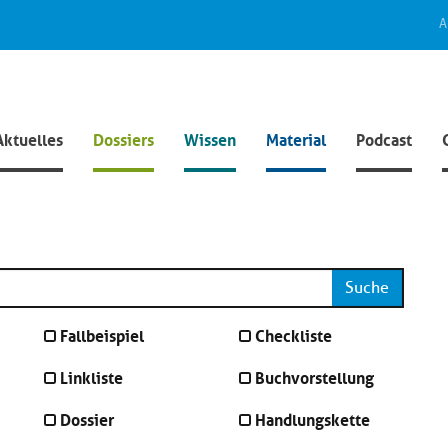
A
Aktuelles
Dossiers
Wissen
Material
Podcast
Suche
Fallbeispiel
Checkliste
Linkliste
Buchvorstellung
Dossier
Handlungskette