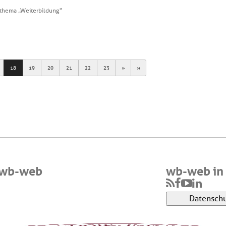
thema „Weiterbildung“
Next
Last
18
19
20
21
22
23
 wb-web
wb-web in 
Datenschu