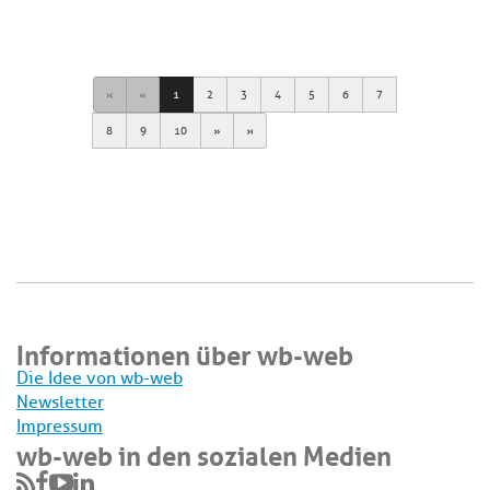
First
Previous
1
2
3
4
5
6
7
Next
Last
8
9
10
Informationen über wb-web
Die Idee von wb-web
Newsletter
Impressum
wb-web in den sozialen Medien