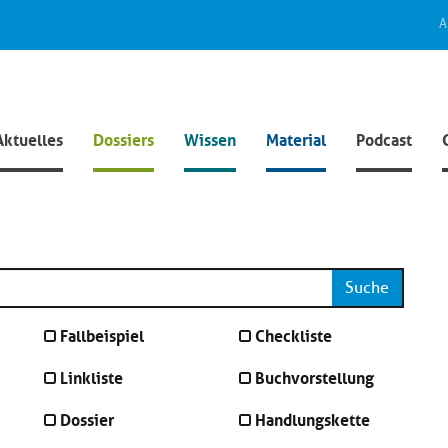
A
Aktuelles
Dossiers
Wissen
Material
Podcast
Suche
Fallbeispiel
Checkliste
Linkliste
Buchvorstellung
Dossier
Handlungskette