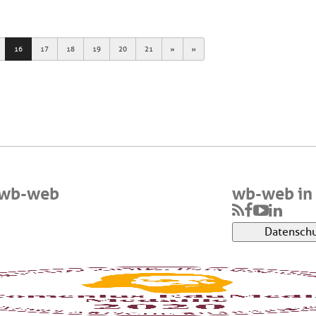
Next
Last
16
17
18
19
20
21
 wb-web
wb-web in 
Datenschu