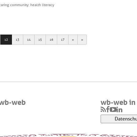
caring community: health literacy
Next
Last
12
13
14
15
16
17
 wb-web
wb-web in 
Datenschu