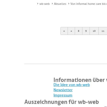
wb-web
Aktuelles
Von informal home care bis 
First
Previous
8
9
10
11
Informationen über
Die Idee von wb-web
Newsletter
Impressum
Auszeichnungen für wb-web