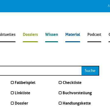
A
Aktuelles
Dossiers
Wissen
Material
Podcast
Suche
Fallbeispiel
Checkliste
Linkliste
Buchvorstellung
Dossier
Handlungskette