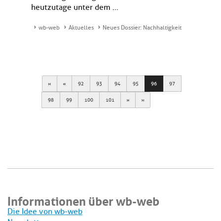
heutzutage unter dem ...
wb-web
Aktuelles
Neues Dossier: Nachhaltigkeit
First
Previous
92
93
94
95
96
97
Next
Last
98
99
100
101
Informationen über wb-web
Die Idee von wb-web