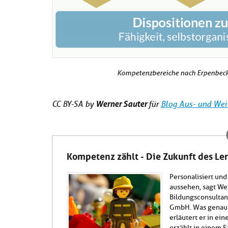
Kompetenzbereiche nach Erpenbeck 
Werner Sauter
CC BY-SA by
für
Blog Aus- und Wei
Kompetenz zählt - Die Zukunft des Le
Personalisiert und
aussehen, sagt Wer
Bildungsconsultan
GmbH. Was genau p
erläutert er in ei
erzählt in einem F