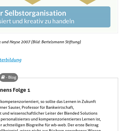
und Heyse 2007 (Bild: Bertelsmann Stiftung)
terbildung
- Blog
rnens Folge 1
 kompetenzorientiert, so sollte das Lernen in Zukunft
ner Sauter, Professor für Bankwirtschaft,
t und wissenschaftlicher Leiter der Blended Solutions
ersonalisiertes und kompetenzorientiertes Lernen ist,
ner achtteiligen Blogreihe für wb-web. Der erste Beitrag
allbeispiel, wieso nicht aus Büchern erworbenes Wissen,