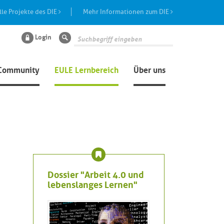
lle Projekte des DIE
Mehr Informationen zum DIE
Login
Suche
Community
EULE Lernbereich
Über uns
Dossier "Arbeit 4.0 und
lebenslanges Lernen"