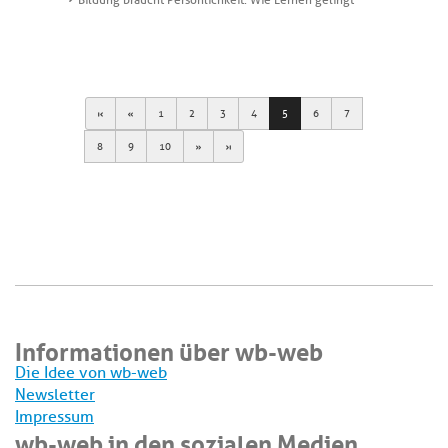
Bildung braucht Persönlichkeit: Wie Lernen gelingt
First
Previous
1
2
3
4
5
6
7
Next
Last
8
9
10
Informationen über wb-web
Die Idee von wb-web
Newsletter
Impressum
wb-web in den sozialen Medien