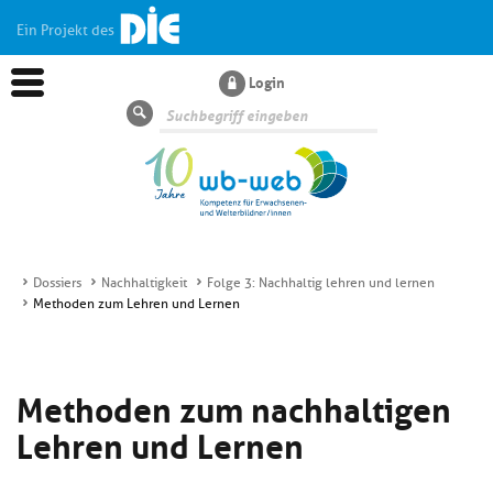
Ein Projekt des
Login
Suche
Dossiers
Nachhaltigkeit
Folge 3: Nachhaltig lehren und lernen
Methoden zum Lehren und Lernen
Aktuelles
Kl
Dossiers
Methoden zum nachhaltigen
si
hi
Lehren und Lernen
Kl
Wissen
u
si
di
hi
Un