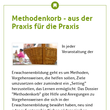
Kl
Material
u
de
si
di
Se
hi
Un
Do
Methodenkorb - aus der
Podcast
u
de
an
Praxis für die Praxis
di
Se
Un
Wi
Kl
Community
de
an
si
Se
hi
Ma
Kl
EULE Lernbereich
u
In jeder
an
si
di
Veranstaltung der
hi
Un
Kl
Über uns
u
de
si
di
Se
hi
Un
C
Erwachsenenbildung geht es um Methoden,
u
de
an
Vorgehensweisen, die helfen sollen, Ziele
di
Se
umzusetzen oder zumindest ein „Setting“
Un
EU
herzustellen, das Lernen ermöglicht. Das Dossier
de
Le
"Methodenkorb" gibt Hilfe und Anregungen zu
Se
an
Üb
Vorgehensweisen die sich in der
un
Erwachsenenbildung bewährt haben, neu sind
an