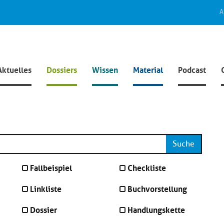
A
Aktuelles
Dossiers
Wissen
Material
Podcast
Suche
Fallbeispiel
Checkliste
Linkliste
Buchvorstellung
Dossier
Handlungskette