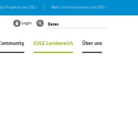
lle Projekte des DIE
Mehr Informationen zum DIE
Login
Suche
Community
EULE Lernbereich
Über uns