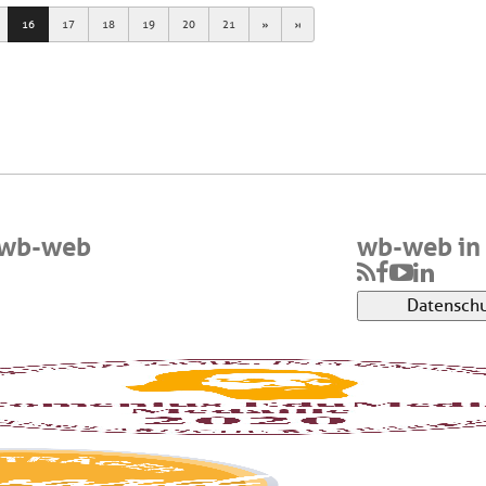
Next
Last
16
17
18
19
20
21
 wb-web
wb-web in 
Datenschu