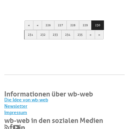
First
Previous
226
227
228
229
230
Next
Last
231
232
233
234
235
Informationen über wb-web
Die Idee von wb-web
Newsletter
Impressum
wb-web in den sozialen Medien