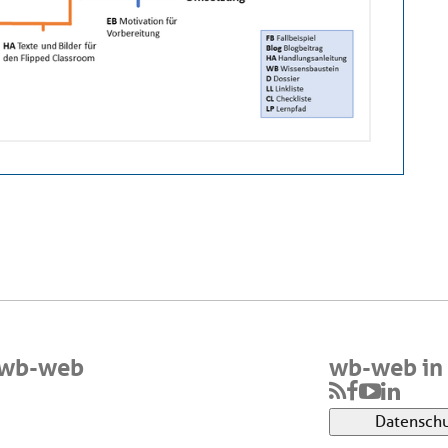
 wb-web
wb-web in 
Datenschu