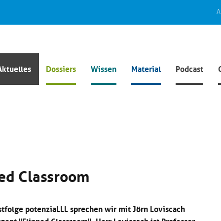
A
Aktuelles
Dossiers
Wissen
Material
Podcast
ped Classroom
stfolge potenziaLLL sprechen wir mit Jörn Loviscach
zept "Flipped Classroom". Herr Loviscach ist Professor