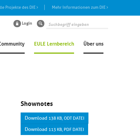
lle Projekte des DIE
Mehr Informationen zum DIE
Login
Suche
Community
EULE Lernbereich
Über uns
Shownotes
Download
138 KB, ODT DATEI
Download
113 KB, PDF DATEI