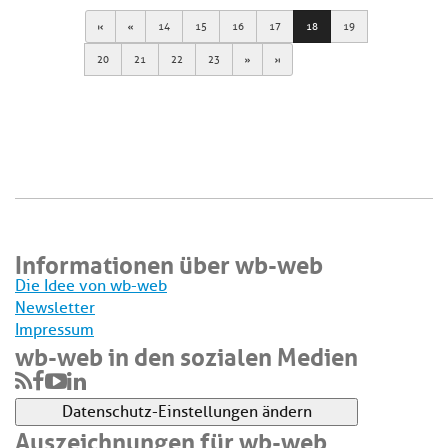
First
Previous
14
15
16
17
18
19
Next
Last
20
21
22
23
Informationen über wb-web
Die Idee von wb-web
Newsletter
Impressum
wb-web in den sozialen Medien
Datenschutz-Einstellungen ändern
Auszeichnungen für wb-web