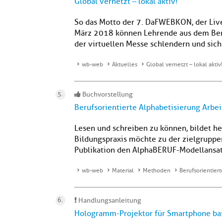
Global vernetzt – lokal aktiv!
So das Motto der 7. DaFWEBKON, der Liv
März 2018 können Lehrende aus dem Ber
der virtuellen Messe schlendern und sich
wb-web
Aktuelles
Global vernetzt – lokal aktiv
Buchvorstellung
Berufsorientierte Alphabetisierung Arbei
Lesen und schreiben zu können, bildet heu
Bildungspraxis möchte zu der zielgruppen
Publikation den AlphaBERUF-Modellansatz
wb-web
Material
Methoden
Berufsorientier
Handlungsanleitung
Hologramm-Projektor für Smartphone ba