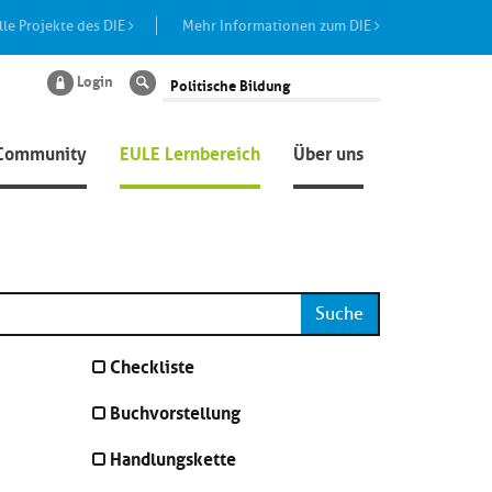
lle Projekte des DIE
Mehr Informationen zum DIE
Login
Suche
Community
EULE Lernbereich
Über uns
Suche
Checkliste
Buchvorstellung
Handlungskette