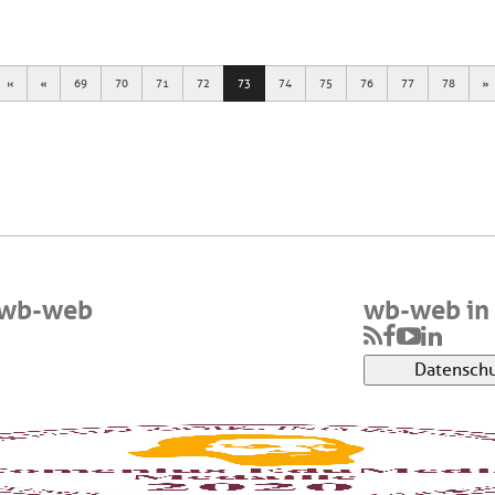
First
Previous
N
69
70
71
72
73
74
75
76
77
78
 wb-web
wb-web in 
Datenschu